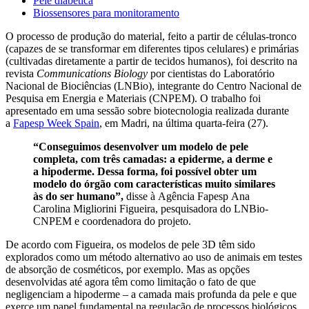
Pele diabética
Biossensores para monitoramento
O processo de produção do material, feito a partir de células-tronco
(capazes de se transformar em diferentes tipos celulares) e primárias
(cultivadas diretamente a partir de tecidos humanos), foi descrito na
revista
Communications Biology
por cientistas do Laboratório
Nacional de Biociências (LNBio), integrante do Centro Nacional de
Pesquisa em Energia e Materiais (CNPEM). O trabalho foi
apresentado em uma sessão sobre biotecnologia realizada durante
a
Fapesp Week Spain
, em Madri, na última quarta-feira (27).
“Conseguimos desenvolver um modelo de pele
completa, com três camadas: a epiderme, a derme e
a hipoderme. Dessa forma, foi possível obter um
modelo do órgão com características muito similares
às do ser humano”,
disse à Agência Fapesp Ana
Carolina Migliorini Figueira, pesquisadora do LNBio-
CNPEM e coordenadora do projeto.
De acordo com Figueira, os modelos de pele 3D têm sido
explorados como um método alternativo ao uso de animais em testes
de absorção de cosméticos, por exemplo. Mas as opções
desenvolvidas até agora têm como limitação o fato de que
negligenciam a hipoderme – a camada mais profunda da pele e que
exerce um papel fundamental na regulação de processos biológicos