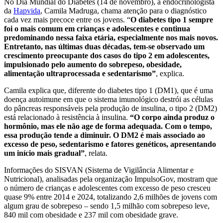
No Dia Mundial do Diabetes (14 de novembro), a endocrinologista
da
Hapvida
, Camila Madruga, chama atenção para o diagnóstico
cada vez mais precoce entre os jovens. “
O diabetes tipo 1 sempre
foi o mais comum em crianças e adolescentes e continua
predominando nessa faixa etária, especialmente nos mais novos.
Entretanto, nas últimas duas décadas, tem-se observado um
crescimento preocupante dos casos do tipo 2 em adolescentes,
impulsionado pelo aumento do sobrepeso, obesidade,
alimentação ultraprocessada e sedentarismo”
, explica.
Camila explica que, diferente do diabetes tipo 1 (DM1), que é uma
doença autoimune em que o sistema imunológico destrói as células
do pâncreas responsáveis pela produção de insulina, o tipo 2 (DM2)
está relacionado à resistência à insulina.
“O corpo ainda produz o
hormônio, mas ele não age de forma adequada. Com o tempo,
essa produção tende a diminuir. O DM2 é mais associado ao
excesso de peso, sedentarismo e fatores genéticos, apresentando
um início mais gradual”
, relata.
Informações do SISVAN (Sistema de Vigilância Alimentar e
Nutricional), analisadas pela organização ImpulsoGov, mostram que
o número de crianças e adolescentes com excesso de peso cresceu
quase 9% entre 2014 e 2024, totalizando 2,6 milhões de jovens com
algum grau de sobrepeso – sendo 1,5 milhão com sobrepeso leve,
840 mil com obesidade e 237 mil com obesidade grave.