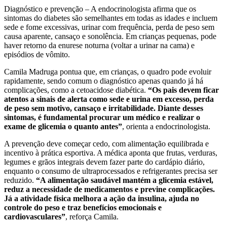
Diagnóstico e prevenção – A endocrinologista afirma que os
sintomas do diabetes são semelhantes em todas as idades e incluem
sede e fome excessivas, urinar com frequência, perda de peso sem
causa aparente, cansaço e sonolência. Em crianças pequenas, pode
haver retorno da enurese noturna (voltar a urinar na cama) e
episódios de vômito.
Camila Madruga pontua que, em crianças, o quadro pode evoluir
rapidamente, sendo comum o diagnóstico apenas quando já há
complicações, como a cetoacidose diabética.
“Os pais devem ficar
atentos a sinais de alerta como sede e urina em excesso, perda
de peso sem motivo, cansaço e irritabilidade. Diante desses
sintomas, é fundamental procurar um médico e realizar o
exame de glicemia o quanto antes”
, orienta a endocrinologista.
A prevenção deve começar cedo, com alimentação equilibrada e
incentivo à prática esportiva. A médica aponta que frutas, verduras,
legumes e grãos integrais devem fazer parte do cardápio diário,
enquanto o consumo de ultraprocessados e refrigerantes precisa ser
reduzido.
“A alimentação saudável mantém a glicemia estável,
reduz a necessidade de medicamentos e previne complicações.
Já a atividade física melhora a ação da insulina, ajuda no
controle do peso e traz benefícios emocionais e
cardiovasculares”
, reforça Camila.