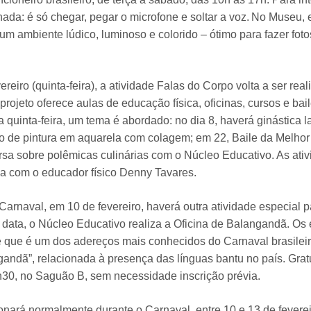
nada: é só chegar, pegar o microfone e soltar a voz. No Museu,
m ambiente lúdico, luminoso e colorido – ótimo para fazer fotos
ereiro (quinta-feira), a atividade Falas do Corpo volta a ser r
projeto oferece aulas de educação física, oficinas, cursos e b
 quinta-feira, um tema é abordado: no dia 8, haverá ginástica l
so de pintura em aquarela com colagem; em 22, Baile da Melhor
sa sobre polêmicas culinárias com o Núcleo Educativo. As ativ
a com o educador físico Denny Tavares.
arnaval, em 10 de fevereiro, haverá outra atividade especial p
a data, o Núcleo Educativo realiza a Oficina de Balangandã. Os
e que é um dos adereços mais conhecidos do Carnaval brasileir
gandã”, relacionada à presença das línguas bantu no país. Gratu
30, no Saguão B, sem necessidade inscrição prévia.
nará normalmente durante o Carnaval, entre 10 e 13 de feverei