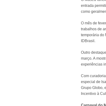
entrada permit
como geralment
O mês de fever
trabalhos de a
temporária do 
IDBrasil.
Outro destaque
março. A mostr
experiências i
Com curadoria 
especial de Is
Grupo Globo, e
Incentivo à Cul
Carnaval do 