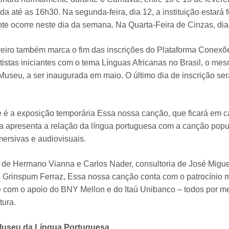
ida até as 16h30. Na segunda-feira, dia 12, a instituição estar
e ocorre neste dia da semana. Na Quarta-Feira de Cinzas, dia 
eiro também marca o fim das inscrições do Plataforma Conexõ
rtistas iniciantes com o tema Línguas Africanas no Brasil, o m
Museu, a ser inaugurada em maio. O último dia de inscrição será
 é a exposição temporária Essa nossa canção, que ficará em ca
a apresenta a relação da língua portuguesa com a canção popul
mersivas e audiovisuais.
de Hermano Vianna e Carlos Nader, consultoria de José Migue
a Grinspum Ferraz, Essa nossa canção conta com o patrocínio 
 com o apoio do BNY Mellon e do Itaú Unibanco – todos por me
tura.
Museu da Língua Portuguesa