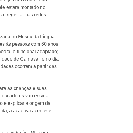
 ele estará montado no
 e registrar nas redes
ealizada no Museu da Língua
ailes às pessoas com 60 anos
aboral e funcional adaptado;
 Idade de Carnaval; e no dia
idades ocorrem a partir das
ara as crianças e suas
 educadores vão ensinar
o e explicar a origem da
ita, a ação vai acontecer
ro, das 9h às 18h, com