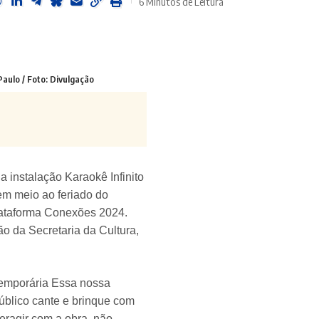
6 Minutos de Leitura
Paulo / Foto: Divulgação
 instalação Karaokê Infinito
 em meio ao feriado do
Plataforma Conexões 2024.
o da Secretaria da Cultura,
temporária Essa nossa
público cante e brinque com
teragir com a obra, não