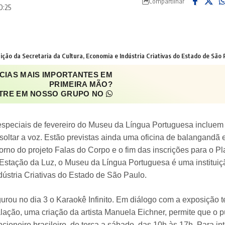
Compartilhar
0:25
ção da Secretaria da Cultura, Economia e Indústria Criativas do Estado de São 
CIAS MAIS IMPORTANTES EM
PRIMEIRA MÃO?
TRE EM NOSSO GRUPO NO
especiais de fevereiro do Museu da Língua Portuguesa incluem a
 soltar a voz. Estão previstas ainda uma oficina de balangandã
torno do projeto Falas do Corpo e o fim das inscrições para o 
Estação da Luz, o Museu da Língua Portuguesa é uma instituiçã
ústria Criativas do Estado de São Paulo.
rou no dia 3 o Karaokê Infinito. Em diálogo com a exposição 
alação, uma criação da artista Manuela Eichner, permite que o 
cioneiro brasileiro, de terça a sábado, das 10h às 17h. Para in