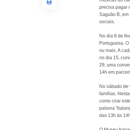
precisa pagar 
Saguão B, em u
sociais.
No dia 8 de fev
Portuguesa. O 
ou mais. A cada
no dia 15, cur
29, uma conver
14h em parceri
No sábado de C
famílias. Nest
como criar est
palavra “balan
das 13h às 14h
O Museu funcio