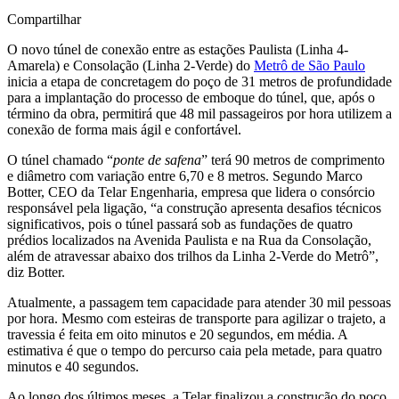
Compartilhar
O novo túnel de conexão entre as estações Paulista (Linha 4-
Amarela) e Consolação (Linha 2-Verde) do
Metrô de São Paulo
inicia a etapa de concretagem do poço de 31 metros de profundidade
para a implantação do processo de emboque do túnel, que, após o
término da obra, permitirá que 48 mil passageiros por hora utilizem a
conexão de forma mais ágil e confortável.
O túnel chamado “
ponte de safena
” terá 90 metros de comprimento
e diâmetro com variação entre 6,70 e 8 metros. Segundo Marco
Botter, CEO da Telar Engenharia, empresa que lidera o consórcio
responsável pela ligação, “a construção apresenta desafios técnicos
significativos, pois o túnel passará sob as fundações de quatro
prédios localizados na Avenida Paulista e na Rua da Consolação,
além de atravessar abaixo dos trilhos da Linha 2-Verde do Metrô”,
diz Botter.
Atualmente, a passagem tem capacidade para atender 30 mil pessoas
por hora. Mesmo com esteiras de transporte para agilizar o trajeto, a
travessia é feita em oito minutos e 20 segundos, em média. A
estimativa é que o tempo do percurso caia pela metade, para quatro
minutos e 40 segundos.
Ao longo dos últimos meses, a Telar finalizou a construção do poço