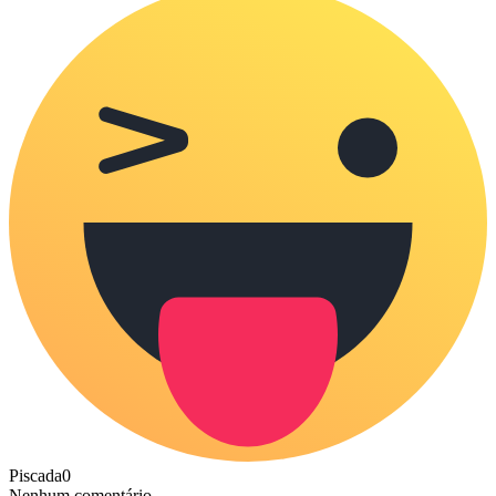
Piscada
0
Nenhum comentário