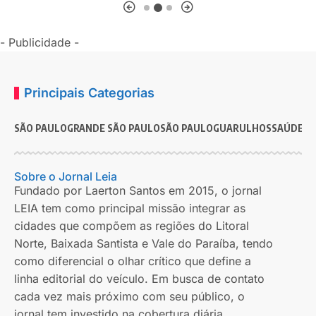
- Publicidade -
Principais Categorias
SÃO PAULO
GRANDE SÃO PAULO
SÃO PAULO
GUARULHOS
SAÚDE
G
Sobre o Jornal Leia
Fundado por Laerton Santos em 2015, o jornal
LEIA tem como principal missão integrar as
cidades que compõem as regiões do Litoral
Norte, Baixada Santista e Vale do Paraíba, tendo
como diferencial o olhar crítico que define a
linha editorial do veículo. Em busca de contato
cada vez mais próximo com seu público, o
jornal tem investido na cobertura diária,