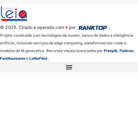
© 2026. Criado e operado com
♥
por
.
Projeto construído com tecnologias de nuvem, banco de dados e inteligência
artificial, incluindo serviços de edge computing, plataformas low-code e
modelos de IA generativa. Recursos visuais licenciados por
Freepik
,
Flaticon
,
FontAwesome
e
LottieFiles
.