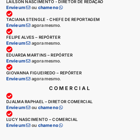
LAILSON NASCIMENTO - DIRETOR DE REDAÇÃO
Envie um
ou
chame no
TACIANA STENGLE - CHEFE DE REPORTAGEM
Envie um
agora mesmo
.
FELIPE ALVES – REPÓRTER
Envie um
agora mesmo
.
EDUARDA MARTINS – REPÓRTER
Envie um
agora mesmo
.
GIOVANNA FIGUEIREDO – REPÓRTER
Envie um
agora mesmo
.
COMERCIAL
DJALMA RAPHAEL – DIRETOR COMERCIAL
Envie um
ou
chame no
LUCY NASCIMENTO – COMERCIAL
Envie um
ou
chame no