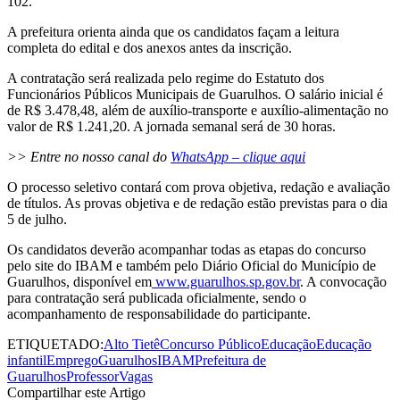
102.
A prefeitura orienta ainda que os candidatos façam a leitura
completa do edital e dos anexos antes da inscrição.
A contratação será realizada pelo regime do Estatuto dos
Funcionários Públicos Municipais de Guarulhos. O salário inicial é
de R$ 3.478,48, além de auxílio-transporte e auxílio-alimentação no
valor de R$ 1.241,20. A jornada semanal será de 30 horas.
>> Entre no nosso canal do
WhatsApp – clique aqui
O processo seletivo contará com prova objetiva, redação e avaliação
de títulos. As provas objetiva e de redação estão previstas para o dia
5 de julho.
Os candidatos deverão acompanhar todas as etapas do concurso
pelo site do IBAM e também pelo Diário Oficial do Município de
Guarulhos, disponível em
www.guarulhos.sp.gov.br
. A convocação
para contratação será publicada oficialmente, sendo o
acompanhamento de responsabilidade do participante.
ETIQUETADO:
Alto Tietê
Concurso Público
Educação
Educação
infantil
Emprego
Guarulhos
IBAM
Prefeitura de
Guarulhos
Professor
Vagas
Compartilhar este Artigo