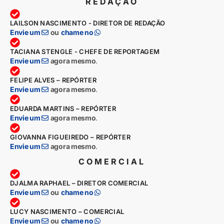
REDAÇÃO
LAILSON NASCIMENTO - DIRETOR DE REDAÇÃO
Envie um
ou
chame no
TACIANA STENGLE - CHEFE DE REPORTAGEM
Envie um
agora mesmo
.
FELIPE ALVES – REPÓRTER
Envie um
agora mesmo
.
EDUARDA MARTINS – REPÓRTER
Envie um
agora mesmo
.
GIOVANNA FIGUEIREDO – REPÓRTER
Envie um
agora mesmo
.
COMERCIAL
DJALMA RAPHAEL – DIRETOR COMERCIAL
Envie um
ou
chame no
LUCY NASCIMENTO – COMERCIAL
Envie um
ou
chame no