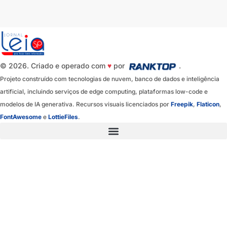
© 2026. Criado e operado com
♥
por
.
Projeto construído com tecnologias de nuvem, banco de dados e inteligência
artificial, incluindo serviços de edge computing, plataformas low-code e
modelos de IA generativa. Recursos visuais licenciados por
Freepik
,
Flaticon
,
FontAwesome
e
LottieFiles
.