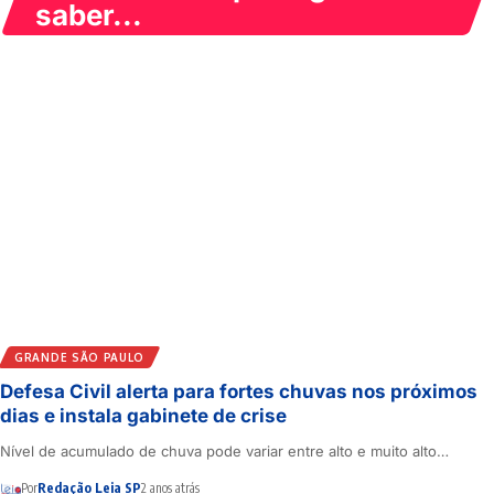
saber...
SÃO PAULO
São Paulo inclui oito novos passeios no programa Vai
de Roteiro
Bairros da Luz, Bixiga e Higienópolis, assim como o Museu da Língua…
Por
Redação Leia SP
11 meses atrás