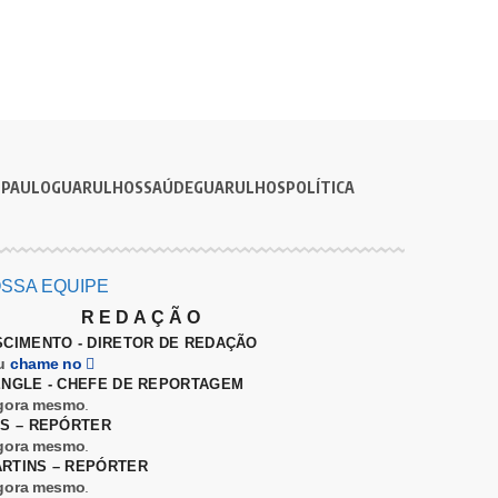
 PAULO
GUARULHOS
SAÚDE
GUARULHOS
POLÍTICA
SSA EQUIPE
REDAÇÃO
SCIMENTO - DIRETOR DE REDAÇÃO
u
chame no
ENGLE - CHEFE DE REPORTAGEM
gora mesmo
.
ES – REPÓRTER
gora mesmo
.
RTINS – REPÓRTER
gora mesmo
.