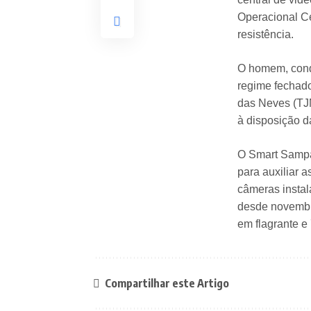
Operacional C
resistência.
O homem, conde
regime fechad
das Neves (TJM
à disposição da
O Smart Sampa 
para auxiliar 
câmeras instal
desde novembro
em flagrante e
Compartilhar este Artigo