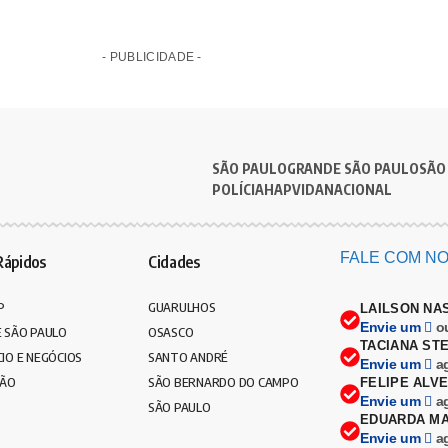
- PUBLICIDADE -
SÃO PAULO
GRANDE SÃO PAULO
SÃO
POLÍCIA
HAPVIDA
NACIONAL
FALE COM NO
Rápidos
Cidades
P
GUARULHOS
LAILSON NA
Envie um
o
 SÃO PAULO
OSASCO
TACIANA ST
IO E NEGÓCIOS
SANTO ANDRÉ
Envie um
a
ÇÃO
SÃO BERNARDO DO CAMPO
FELIPE ALV
Envie um
a
SÃO PAULO
EDUARDA MA
Envie um
a