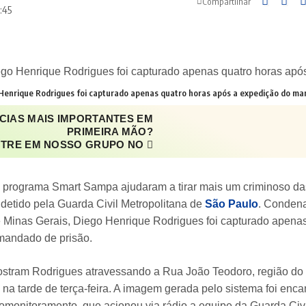
Compartilhar
:45
 Henrique Rodrigues foi capturado apenas quatro horas após a expedição do ma
CIAS MAIS IMPORTANTES EM
PRIMEIRA MÃO?
TRE EM NOSSO GRUPO NO
programa Smart Sampa ajudaram a tirar mais um criminoso das 
 detido pela Guarda Civil Metropolitana de
São Paulo
. Condena
e Minas Gerais, Diego Henrique Rodrigues foi capturado apenas
mandado de prisão.
tram Rodrigues atravessando a Rua João Teodoro, região do Br
 na tarde de terça-feira. A imagem gerada pelo sistema foi en
eomonitoramento, que acionou via rádio a equipe da Guarda Ci