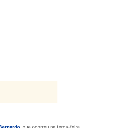
Bernardo
, que ocorreu na terça-feira