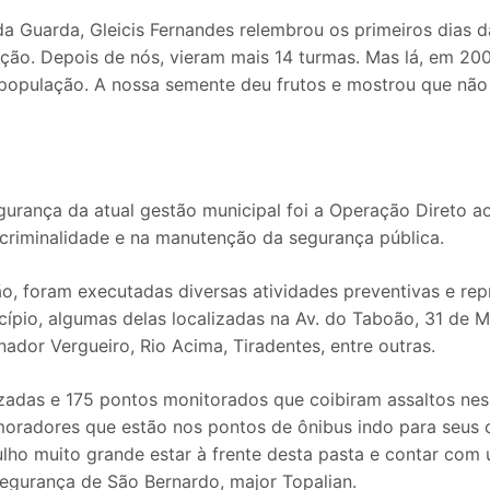
a Guarda, Gleicis Fernandes relembrou os primeiros dias 
ção. Depois de nós, vieram mais 14 turmas. Mas lá, em 20
a população. A nossa semente deu frutos e mostrou que não
urança da atual gestão municipal foi a Operação Direto ao
 criminalidade e na manutenção da segurança pública.
o, foram executadas diversas atividades preventivas e re
cípio, algumas delas localizadas na Av. do Taboão, 31 de
ador Vergueiro, Rio Acima, Tiradentes, entre outras.
izadas e 175 pontos monitorados que coibiram assaltos nes
 moradores que estão nos pontos de ônibus indo para seus 
lho muito grande estar à frente desta pasta e contar co
Segurança de São Bernardo, major Topalian.