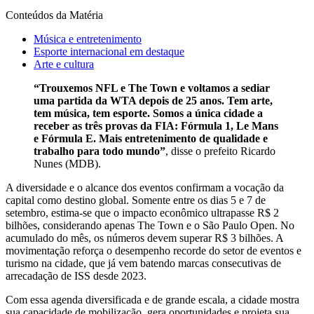
Conteúdos da Matéria
Música e entretenimento
Esporte internacional em destaque
Arte e cultura
“Trouxemos NFL e The Town e voltamos a sediar
uma partida da WTA depois de 25 anos. Tem arte,
tem música, tem esporte. Somos a única cidade a
receber as três provas da FIA: Fórmula 1, Le Mans
e Fórmula E. Mais entretenimento de qualidade e
trabalho para todo mundo”
, disse o prefeito Ricardo
Nunes (MDB).
A diversidade e o alcance dos eventos confirmam a vocação da
capital como destino global. Somente entre os dias 5 e 7 de
setembro, estima-se que o impacto econômico ultrapasse R$ 2
bilhões, considerando apenas The Town e o São Paulo Open. No
acumulado do mês, os números devem superar R$ 3 bilhões. A
movimentação reforça o desempenho recorde do setor de eventos e
turismo na cidade, que já vem batendo marcas consecutivas de
arrecadação de ISS desde 2023.
Com essa agenda diversificada e de grande escala, a cidade mostra
sua capacidade de mobilização, gera oportunidades e projeta sua