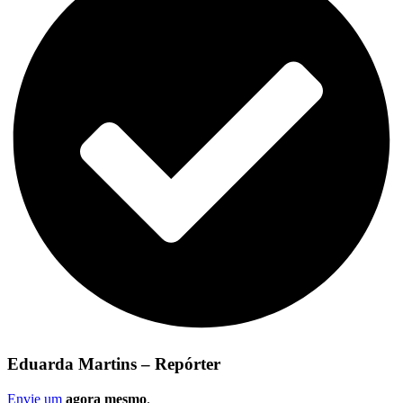
Eduarda Martins – Repórter
Envie um
agora mesmo
.