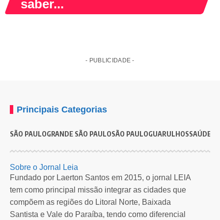
saber...
- PUBLICIDADE -
Principais Categorias
SÃO PAULO
GRANDE SÃO PAULO
SÃO PAULO
GUARULHOS
SAÚDE
G
GUARULHOS
Aterro Sanitário Municipal de Cabuçu estima
S
Sobre o Jornal Leia
economia de 21 milhões aos cofres de Guarulhos
c
Fundado por Laerton Santos em 2015, o jornal LEIA
tem como principal missão integrar as cidades que
O início das obras está previsto para o final de agosto deste…
C
compõem as regiões do Litoral Norte, Baixada
Por
Redação Leia SP
1 ano atrás
Santista e Vale do Paraíba, tendo como diferencial