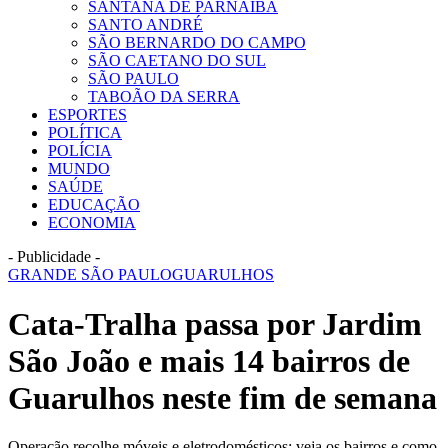
SANTANA DE PARNAÍBA
SANTO ANDRÉ
SÃO BERNARDO DO CAMPO
SÃO CAETANO DO SUL
SÃO PAULO
TABOÃO DA SERRA
ESPORTES
POLÍTICA
POLÍCIA
MUNDO
SAÚDE
EDUCAÇÃO
ECONOMIA
- Publicidade -
GRANDE SÃO PAULO
GUARULHOS
Cata-Tralha passa por Jardim
São João e mais 14 bairros de
Guarulhos neste fim de semana
Operação recolhe móveis e eletrodomésticos; veja os bairros e como