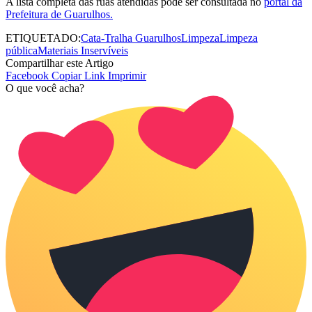
A lista completa das ruas atendidas pode ser consultada no
portal da
Prefeitura de Guarulhos.
ETIQUETADO:
Cata-Tralha Guarulhos
Limpeza
Limpeza
pública
Materiais Inservíveis
Compartilhar este Artigo
Facebook
Copiar Link
Imprimir
O que você acha?