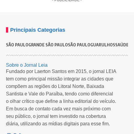
- PUBLICIDADE -
Principais Categorias
SÃO PAULO
GRANDE SÃO PAULO
SÃO PAULO
GUARULHOS
SAÚDE
G
NACIONAL
PEC da maioridade penal avança e volta a ser
P
Sobre o Jornal Leia
analisada na Câmara
Fundado por Laerton Santos em 2015, o jornal LEIA
U
tem como principal missão integrar as cidades que
Comissão de Constituição e Justiça avalia admissibilidade da PEC que
c
compõem as regiões do Litoral Norte, Baixada
altera a…
Santista e Vale do Paraíba, tendo como diferencial
Por
Redação Leia SP
2 meses atrás
o olhar crítico que define a linha editorial do veículo.
Em busca de contato cada vez mais próximo com
seu público, o jornal tem investido na cobertura
diária, utilizando as mídias digitais para esse fim.