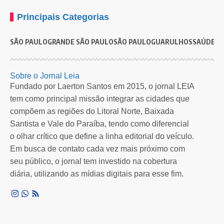
Principais Categorias
SÃO PAULO
GRANDE SÃO PAULO
SÃO PAULO
GUARULHOS
SAÚDE
G
SÃO PAULO
SAÚDE
Feira da Saúde terá atendimento gratuito para
G
Sobre o Jornal Leia
famílias vulneráveis na Zona Leste de SP
f
Fundado por Laerton Santos em 2015, o jornal LEIA
tem como principal missão integrar as cidades que
Evento da Faculdade Santa Marcelina reunirá alunos, professores e
2
compõem as regiões do Litoral Norte, Baixada
ações solidárias para…
a
Santista e Vale do Paraíba, tendo como diferencial
Por
Redação Leia SP
3 meses atrás
o olhar crítico que define a linha editorial do veículo.
Em busca de contato cada vez mais próximo com
seu público, o jornal tem investido na cobertura
diária, utilizando as mídias digitais para esse fim.