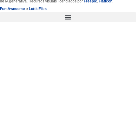
de IA generativa. Recursos visuais licenciados por
Freepik
,
Flaticon
,
FontAwesome
e
LottieFiles
.