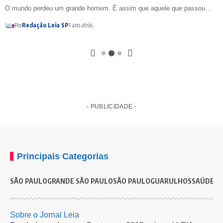
O mundo perdeu um grande homem. É assim que aquele que passou…
Por
Redação Leia SP
1 ano atrás
- PUBLICIDADE -
Principais Categorias
SÃO PAULO
GRANDE SÃO PAULO
SÃO PAULO
GUARULHOS
SAÚDE
G
Sobre o Jornal Leia