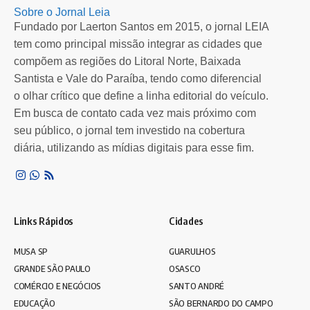
Prefeitura de SP realiza mutirão de emprego para
C
Sobre o Jornal Leia
público LGBTI+
c
Fundado por Laerton Santos em 2015, o jornal LEIA
tem como principal missão integrar as cidades que
Ação ocorre nos dias 13 e 18 de novembro, com mais de…
C
compõem as regiões do Litoral Norte, Baixada
e
Por
Redação Leia SP
9 meses atrás
Santista e Vale do Paraíba, tendo como diferencial
o olhar crítico que define a linha editorial do veículo.
Em busca de contato cada vez mais próximo com
seu público, o jornal tem investido na cobertura
diária, utilizando as mídias digitais para esse fim.
Links Rápidos
Cidades
MUSA SP
GUARULHOS
GRANDE SÃO PAULO
OSASCO
COMÉRCIO E NEGÓCIOS
SANTO ANDRÉ
EDUCAÇÃO
SÃO BERNARDO DO CAMPO