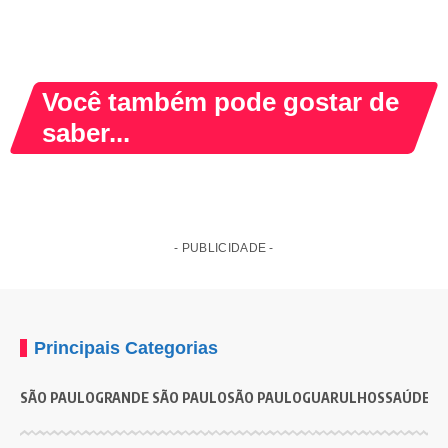
Você também pode gostar de
saber...
- PUBLICIDADE -
Principais Categorias
SÃO PAULO
GRANDE SÃO PAULO
SÃO PAULO
GUARULHOS
SAÚDE
G
SÃO PAULO