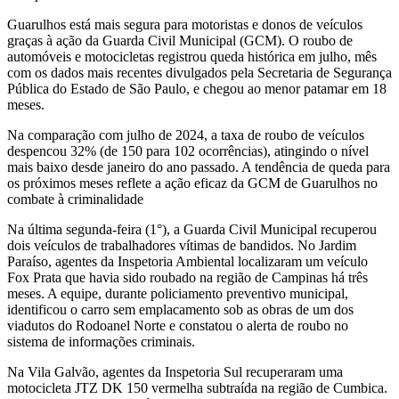
Guarulhos está mais segura para motoristas e donos de veículos
graças à ação da Guarda Civil Municipal (GCM). O roubo de
automóveis e motocicletas registrou queda histórica em julho, mês
com os dados mais recentes divulgados pela Secretaria de Segurança
Pública do Estado de São Paulo, e chegou ao menor patamar em 18
meses.
Na comparação com julho de 2024, a taxa de roubo de veículos
despencou 32% (de 150 para 102 ocorrências), atingindo o nível
mais baixo desde janeiro do ano passado. A tendência de queda para
os próximos meses reflete a ação eficaz da GCM de Guarulhos no
combate à criminalidade
Na última segunda-feira (1°), a Guarda Civil Municipal recuperou
dois veículos de trabalhadores vítimas de bandidos. No Jardim
Paraíso, agentes da Inspetoria Ambiental localizaram um veículo
Fox Prata que havia sido roubado na região de Campinas há três
meses. A equipe, durante policiamento preventivo municipal,
identificou o carro sem emplacamento sob as obras de um dos
viadutos do Rodoanel Norte e constatou o alerta de roubo no
sistema de informações criminais.
Na Vila Galvão, agentes da Inspetoria Sul recuperaram uma
motocicleta JTZ DK 150 vermelha subtraída na região de Cumbica.