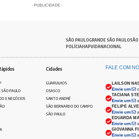
- PUBLICIDADE -
SÃO PAULO
GRANDE SÃO PAULO
SÃO
POLÍCIA
HAPVIDA
NACIONAL
FALE COM NO
Rápidos
Cidades
P
GUARULHOS
LAILSON NA
Envie um
 SÃO PAULO
OSASCO
TACIANA ST
IO E NEGÓCIOS
SANTO ANDRÉ
Envie um
ÇÃO
SÃO BERNARDO DO CAMPO
FELIPE ALV
Envie um
SÃO PAULO
EDUARDA MA
Envie um
CA
GIOVANNA F
Envie um