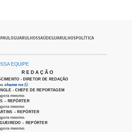
 PAULO
GUARULHOS
SAÚDE
GUARULHOS
POLÍTICA
SSA EQUIPE
REDAÇÃO
SCIMENTO - DIRETOR DE REDAÇÃO
ou
chame no
ENGLE - CHEFE DE REPORTAGEM
agora mesmo
.
ES – REPÓRTER
agora mesmo
.
RTINS – REPÓRTER
agora mesmo
.
IGUEIREDO – REPÓRTER
agora mesmo
.