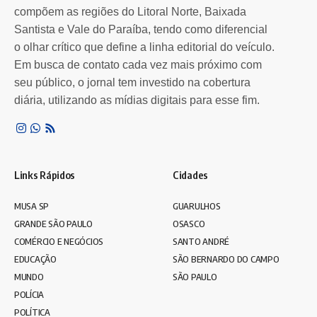
compõem as regiões do Litoral Norte, Baixada
São Paulo,…
Santista e Vale do Paraíba, tendo como diferencial
Por
Guilherme Alferes
2 anos atrás
o olhar crítico que define a linha editorial do veículo.
Em busca de contato cada vez mais próximo com
seu público, o jornal tem investido na cobertura
diária, utilizando as mídias digitais para esse fim.
Links Rápidos
Cidades
MUSA SP
GUARULHOS
GRANDE SÃO PAULO
OSASCO
COMÉRCIO E NEGÓCIOS
SANTO ANDRÉ
EDUCAÇÃO
SÃO BERNARDO DO CAMPO
MUNDO
SÃO PAULO
POLÍCIA
POLÍTICA