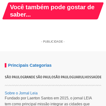
Você também pode gostar de
saber...
- PUBLICIDADE -
Principais Categorias
SÃO PAULO
GRANDE SÃO PAULO
SÃO PAULO
GUARULHOS
SAÚDE
G
ESPORTES
INTERNACIONAL
Confira os duelos das oitavas de final da
P
Sobre o Jornal Leia
Libertadores 2024
e
Fundado por Laerton Santos em 2015, o jornal LEIA
tem como principal missão integrar as cidades que
Realizado na sede da Conmebol, sorteio definiu ‘destino’ de Atlético-MG,
A