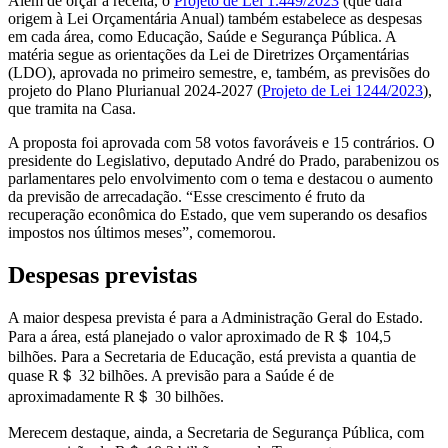
Além de orçar a receita, o
Projeto de Lei 1.449/2023
(que dará
origem à Lei Orçamentária Anual) também estabelece as despesas
em cada área, como Educação, Saúde e Segurança Pública. A
matéria segue as orientações da Lei de Diretrizes Orçamentárias
(LDO), aprovada no primeiro semestre, e, também, as previsões do
projeto do Plano Plurianual 2024-2027 (
Projeto de Lei 1244/2023
),
que tramita na Casa.
A proposta foi aprovada com 58 votos favoráveis e 15 contrários. O
presidente do Legislativo, deputado André do Prado, parabenizou os
parlamentares pelo envolvimento com o tema e destacou o aumento
da previsão de arrecadação. “Esse crescimento é fruto da
recuperação econômica do Estado, que vem superando os desafios
impostos nos últimos meses”, comemorou.
Despesas previstas
A maior despesa prevista é para a Administração Geral do Estado.
Para a área, está planejado o valor aproximado de R＄ 104,5
bilhões. Para a Secretaria de Educação, está prevista a quantia de
quase R＄ 32 bilhões. A previsão para a Saúde é de
aproximadamente R＄ 30 bilhões.
Merecem destaque, ainda, a Secretaria de Segurança Pública, com