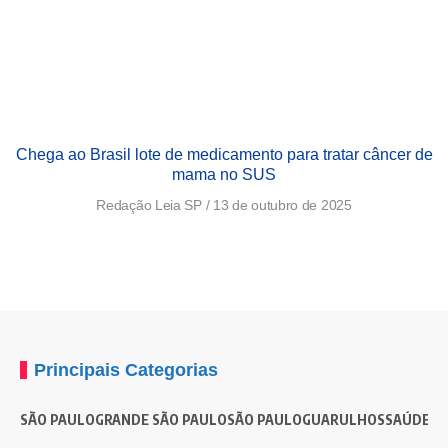
Chega ao Brasil lote de medicamento para tratar câncer de
mama no SUS
Redação Leia SP
13 de outubro de 2025
Principais Categorias
SÃO PAULO
GRANDE SÃO PAULO
SÃO PAULO
GUARULHOS
SAÚDE
G