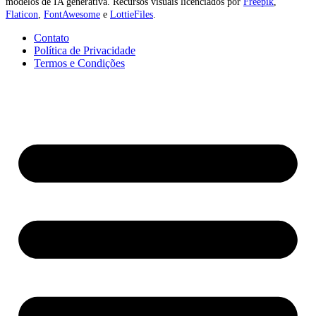
modelos de IA generativa. Recursos visuais licenciados por
Freepik
,
Flaticon
,
FontAwesome
e
LottieFiles
.
Contato
Política de Privacidade
Termos e Condições