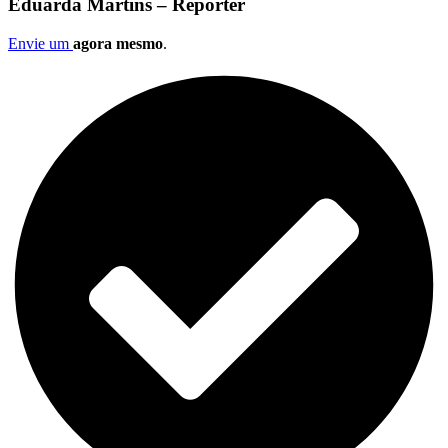
Eduarda Martins – Repórter
Envie um
agora mesmo
.