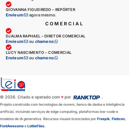
GIOVANNA FIGUEIREDO – REPÓRTER
Envie um
agora mesmo
.
COMERCIAL
DJALMA RAPHAEL – DIRETOR COMERCIAL
Envie um
ou
chame no
LUCY NASCIMENTO – COMERCIAL
Envie um
ou
chame no
© 2026. Criado e operado com
♥
por
.
Projeto construído com tecnologias de nuvem, banco de dados e inteligência
artificial, incluindo serviços de edge computing, plataformas low-code e
modelos de IA generativa. Recursos visuais licenciados por
Freepik
,
Flaticon
,
FontAwesome
e
LottieFiles
.