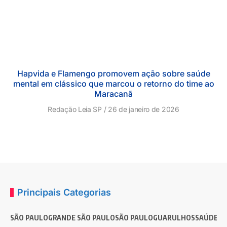
Hapvida e Flamengo promovem ação sobre saúde
mental em clássico que marcou o retorno do time ao
Maracanã
Redação Leia SP
26 de janeiro de 2026
Principais Categorias
SÃO PAULO
GRANDE SÃO PAULO
SÃO PAULO
GUARULHOS
SAÚDE
G