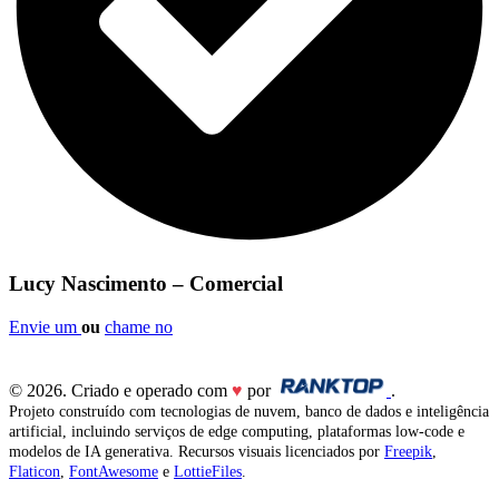
Lucy Nascimento – Comercial
Envie um
ou
chame no
© 2026. Criado e operado com
♥
por
.
Projeto construído com tecnologias de nuvem, banco de dados e inteligência
artificial, incluindo serviços de edge computing, plataformas low-code e
modelos de IA generativa. Recursos visuais licenciados por
Freepik
,
Flaticon
,
FontAwesome
e
LottieFiles
.