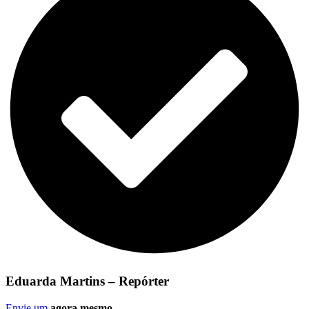
Eduarda Martins – Repórter
Envie um
agora mesmo
.