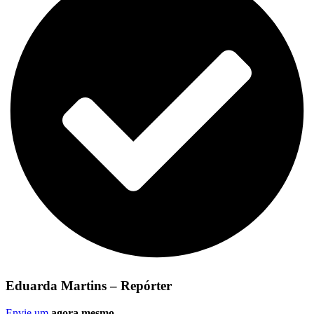
Eduarda Martins – Repórter
Envie um
agora mesmo
.