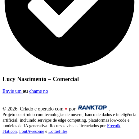
Lucy Nascimento – Comercial
Envie um
ou
chame no
© 2026. Criado e operado com
♥
por
.
Projeto construído com tecnologias de nuvem, banco de dados e inteligência
artificial, incluindo serviços de edge computing, plataformas low-code e
modelos de IA generativa. Recursos visuais licenciados por
Freepik
,
Flaticon
,
FontAwesome
e
LottieFiles
.