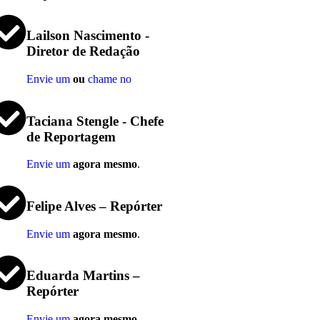
Lailson Nascimento -
Diretor de Redação
Envie um
ou
chame no
Taciana Stengle - Chefe
de Reportagem
Envie um
agora mesmo
.
Felipe Alves – Repórter
Envie um
agora mesmo
.
Eduarda Martins –
Repórter
Envie um
agora mesmo
.