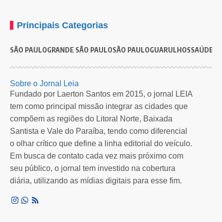
Principais Categorias
SÃO PAULO
GRANDE SÃO PAULO
SÃO PAULO
GUARULHOS
SAÚDE
G
Sobre o Jornal Leia
Fundado por Laerton Santos em 2015, o jornal LEIA
tem como principal missão integrar as cidades que
compõem as regiões do Litoral Norte, Baixada
Santista e Vale do Paraíba, tendo como diferencial
o olhar crítico que define a linha editorial do veículo.
Em busca de contato cada vez mais próximo com
seu público, o jornal tem investido na cobertura
diária, utilizando as mídias digitais para esse fim.