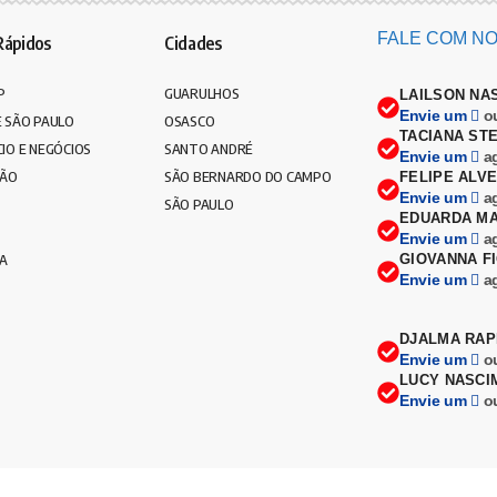
FALE COM NO
Rápidos
Cidades
P
GUARULHOS
LAILSON NA
Envie um
o
 SÃO PAULO
OSASCO
TACIANA ST
IO E NEGÓCIOS
SANTO ANDRÉ
Envie um
a
ÇÃO
SÃO BERNARDO DO CAMPO
FELIPE ALV
Envie um
a
SÃO PAULO
EDUARDA MA
Envie um
a
CA
GIOVANNA F
Envie um
a
DJALMA RAP
Envie um
o
LUCY NASCI
Envie um
o