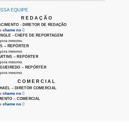
SSA EQUIPE
REDAÇÃO
SCIMENTO - DIRETOR DE REDAÇÃO
u
chame no
ENGLE - CHEFE DE REPORTAGEM
gora mesmo
.
ES – REPÓRTER
gora mesmo
.
RTINS – REPÓRTER
gora mesmo
.
IGUEIREDO – REPÓRTER
gora mesmo
.
COMERCIAL
HAEL – DIRETOR COMERCIAL
u
chame no
MENTO – COMERCIAL
u
chame no